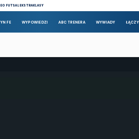
DEO FUTSAL EKSTRAKLASY
YN FE
WYPOWIEDZI
ABC TRENERA
WYWIADY
ŁĄCZY