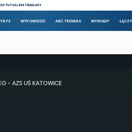
DEO FUTSAL EKSTRAKLASY
YN FE
WYPOWIEDZI
ABC TRENERA
WYWIADY
ŁĄCZY
EG - AZS UŚ KATOWICE