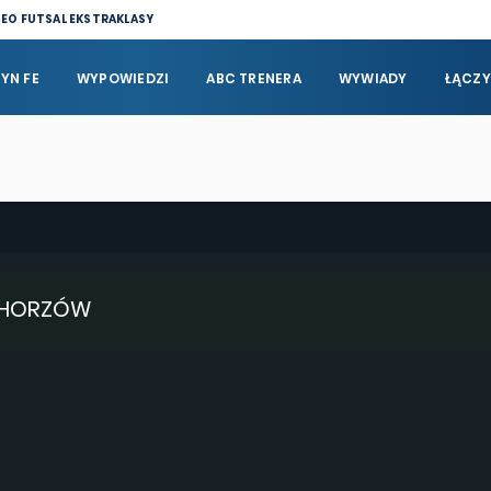
DEO FUTSAL EKSTRAKLASY
YN FE
WYPOWIEDZI
ABC TRENERA
WYWIADY
ŁĄCZY
 CHORZÓW