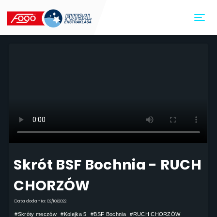
Toggl
Skrót BSF Bochnia - RUCH
CHORZÓW
Data dodania: 02/10/2022
#Skróty meczów
#Kolejka 5
#BSF Bochnia
#RUCH CHORZÓW