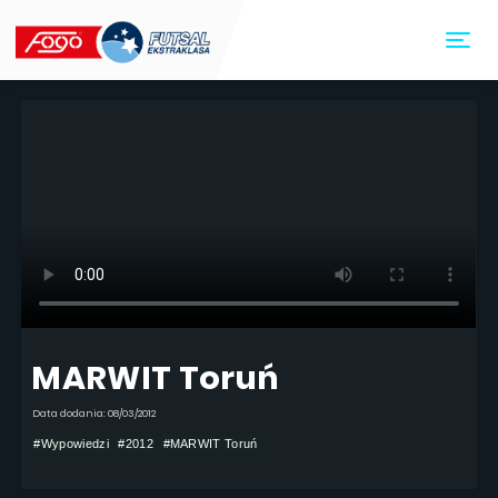
Toggl
MARWIT Toruń
Data dodania: 08/03/2012
#Wypowiedzi
#2012
#MARWIT Toruń