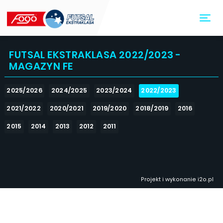
Toggl
FUTSAL EKSTRAKLASA 2022/2023 -
MAGAZYN FE
2025/2026
2024/2025
2023/2024
2022/2023
2021/2022
2020/2021
2019/2020
2018/2019
2016
2015
2014
2013
2012
2011
Projekt i wykonanie
i2o.pl