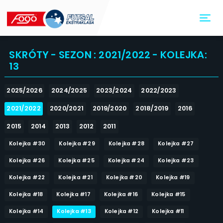
Toggl
SKRÓTY - SEZON : 2021/2022 - KOLEJKA:
13
2025/2026
2024/2025
2023/2024
2022/2023
2021/2022
2020/2021
2019/2020
2018/2019
2016
2015
2014
2013
2012
2011
Kolejka #30
Kolejka #29
Kolejka #28
Kolejka #27
Kolejka #26
Kolejka #25
Kolejka #24
Kolejka #23
Kolejka #22
Kolejka #21
Kolejka #20
Kolejka #19
Kolejka #18
Kolejka #17
Kolejka #16
Kolejka #15
Kolejka #14
Kolejka #13
Kolejka #12
Kolejka #11